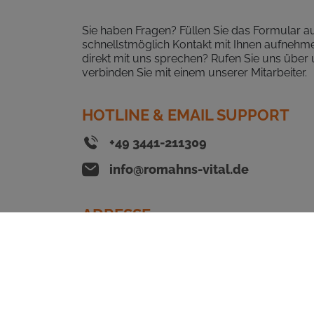
Sie haben Fragen? Füllen Sie das Formular 
schnellstmöglich Kontakt mit Ihnen aufnehme
direkt mit uns sprechen? Rufen Sie uns über 
verbinden Sie mit einem unserer Mitarbeiter.
HOTLINE & EMAIL SUPPORT
+49 3441-211309
info@romahns-vital.de
ADRESSE
romahns vital
Domherrenstr. 5
06712 Zeitz