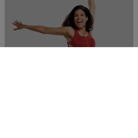
AIRSHAPER®
Durch sanfte Wechseldruckmassage fördert der
AirShaper die Durchblutung und damit den
Stoffwechsel.