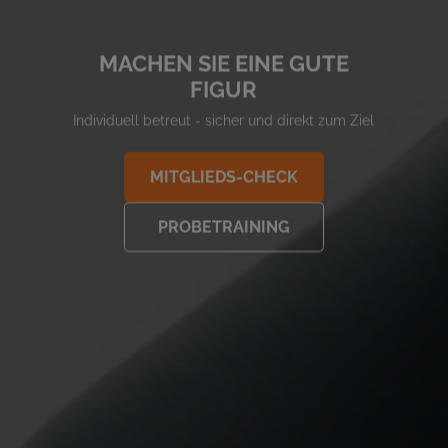
MACHEN SIE EINE GUTE
FIGUR
Individuell betreut - sicher und direkt zum Ziel
MITGLIEDS-CHECK
PROBETRAINING